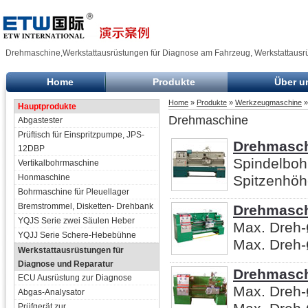
Drehmaschine,Werkstattausrüstungen für Diagnose am Fahrzeug, Werkstattausrü
Home
Produkte
Über u
Home
»
Produkte
»
Werkzeugmaschine
»
Hauptprodukte
Drehmaschine
Abgastester
Prüftisch für Einspritzpumpe, JPS-
Drehmasch
12DBP
Spindelbo
Vertikalbohrmaschine
Honmaschine
Spitzenhöh
Bohrmaschine für Pleuellager
Bremstrommel, Disketten- Drehbank
Drehmasc
YQJS Serie zwei Säulen Heber
Max. Dreh-
YQJJ Serie Schere-Hebebühne
Max. Dreh-
Werkstattausrüstungen für
Diagnose und Reparatur
Drehmasc
ECU Ausrüstung zur Diagnose
Max. Dreh-
Abgas-Analysator
Prüfgerät zur