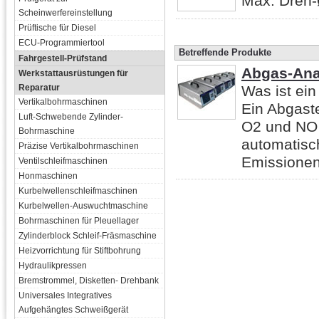
Max. Dreh-
Scheinwerfereinstellung
Prüftische für Diesel
ECU-Programmiertool
Betreffende Produkte
Fahrgestell-Prüfstand
Abgas-Ana
Werkstattausrüstungen für
Reparatur
Was ist ein
Vertikalbohrmaschinen
Ein Abgaste
Luft-Schwebende Zylinder-
O2 und NO 
Bohrmaschine
automatisc
Präzise Vertikalbohrmaschinen
Emissionen 
Ventilschleifmaschinen
Honmaschinen
Kurbelwellenschleifmaschinen
Kurbelwellen-Auswuchtmaschine
Bohrmaschinen für Pleuellager
Zylinderblock Schleif-Fräsmaschine
Heizvorrichtung für Stiftbohrung
Hydraulikpressen
Bremstrommel, Disketten- Drehbank
Universales Integratives
Aufgehängtes Schweißgerät