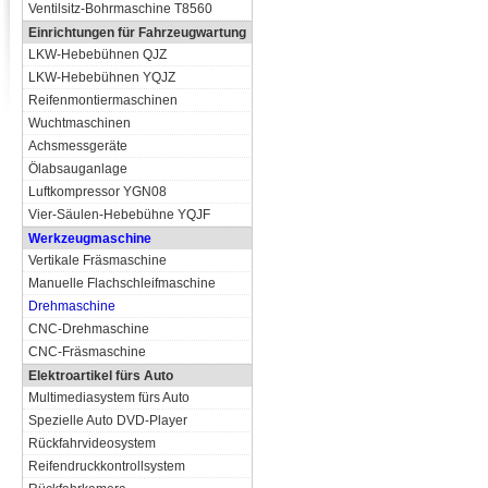
Ventilsitz-Bohrmaschine T8560
Einrichtungen für Fahrzeugwartung
LKW-Hebebühnen QJZ
LKW-Hebebühnen YQJZ
Reifenmontiermaschinen
Wuchtmaschinen
Achsmessgeräte
Ölabsauganlage
Luftkompressor YGN08
Vier-Säulen-Hebebühne YQJF
Werkzeugmaschine
Vertikale Fräsmaschine
Manuelle Flachschleifmaschine
Drehmaschine
CNC-Drehmaschine
CNC-Fräsmaschine
Elektroartikel fürs Auto
Multimediasystem fürs Auto
Spezielle Auto DVD-Player
Rückfahrvideosystem
Reifendruckkontrollsystem