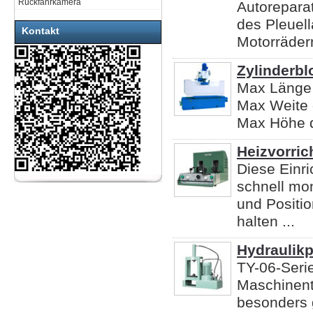
Rückfahrkamera
Autoreparat
des Pleuel
Kontakt
Motorrädern
Zylinderbl
Max Länge
Max Weite
Max Höhe 
Heizvorric
Diese Einri
schnell mo
und Positio
halten ...
Hydraulik
TY-06-Serie
Maschinente
besonders 