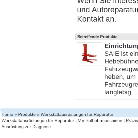
Wenn Sie interess
und Autoreparatur
Kontakt an.
Betreffende Produkte
Einrichtu
SAIE ist ei
Hebebühnen 
Fahrzeugwa
heben, um 
Fahrzeugrep
langlebig. ..
Home
»
Produkte
» Werkstattausrüstungen für Reparatur
Werkstattausrüstungen für Reparatur
|
Vertikalbohrmaschinen
|
Präzi
Ausrüstung zur Diagnose