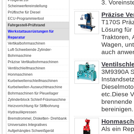
Prüfgerät zur
3. Voreinst
Scheinwerfereinstellung
Prüftische für Diesel
Präzise Ve
ECU-Programmiertool
T170S Präz
Fahrgestell-Prüfstand
Lösung für
Werkstattausrüstungen für
Traktoren,
Reparatur
Wagen, unt
Vertikalbohrmaschinen
Luft-Schwebende Zylinder-
auch anwend
Bohrmaschine
Präzise Vertikalbohrmaschinen
Ventilschl
Ventilschleifmaschinen
3M9390A Se
Honmaschinen
Instandsetz
Kurbelwellenschleifmaschinen
Dieselmoto
Kurbelwellen-Auswuchtmaschine
etc.Diese V
Bohrmaschinen für Pleuellager
Zylinderblock Schleif-Fräsmaschine
brennende 
Heizvorrichtung für Stiftbohrung
bereinigen. 
Hydraulikpressen
Bremstrommel, Disketten- Drehbank
Honmasch
Universales Integratives
Als ein Re
Aufgehängtes Schweißgerät