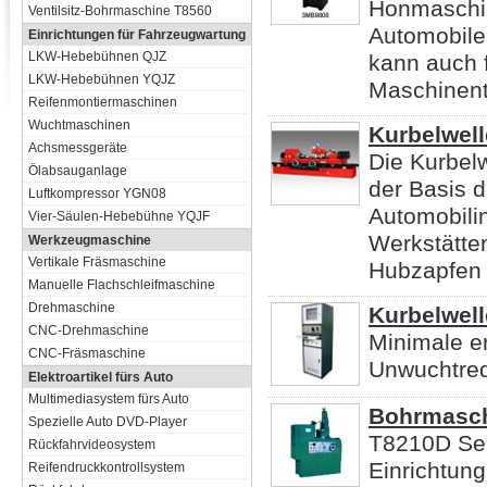
Honmaschin
Ventilsitz-Bohrmaschine T8560
Automobile
Einrichtungen für Fahrzeugwartung
LKW-Hebebühnen QJZ
kann auch 
LKW-Hebebühnen YQJZ
Maschinent
Reifenmontiermaschinen
Wuchtmaschinen
Kurbelwel
Achsmessgeräte
Die Kurbel
Ölabsauganlage
der Basis d
Luftkompressor YGN08
Automobilin
Vier-Säulen-Hebebühne YQJF
Werkstätte
Werkzeugmaschine
Vertikale Fräsmaschine
Hubzapfen v
Manuelle Flachschleifmaschine
Drehmaschine
Kurbelwel
CNC-Drehmaschine
Minimale er
CNC-Fräsmaschine
Unwuchtred
Elektroartikel fürs Auto
Multimediasystem fürs Auto
Bohrmaschi
Spezielle Auto DVD-Player
T8210D Ser
Rückfahrvideosystem
Einrichtung
Reifendruckkontrollsystem