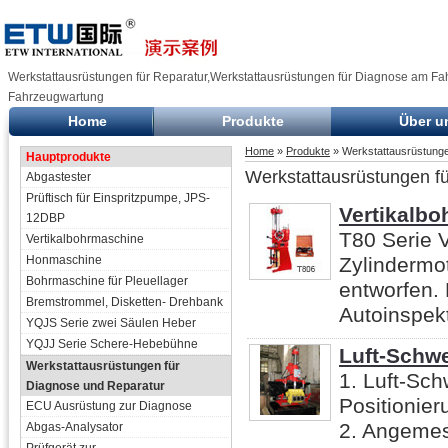
Werkstattausrüstungen für Reparatur,Werkstattausrüstungen für Diagnose am Fah
Fahrzeugwartung
Home
Produkte
Über u
Home
»
Produkte
» Werkstattausrüstunge
Hauptprodukte
Werkstattausrüstungen fü
Abgastester
Prüftisch für Einspritzpumpe, JPS-
Vertikalb
12DBP
T80 Serie 
Vertikalbohrmaschine
Honmaschine
Zylindermot
Bohrmaschine für Pleuellager
entworfen.
Bremstrommel, Disketten- Drehbank
Autoinspekt
YQJS Serie zwei Säulen Heber
YQJJ Serie Schere-Hebebühne
Luft-Schw
Werkstattausrüstungen für
1. Luft-Sch
Diagnose und Reparatur
Positionie
ECU Ausrüstung zur Diagnose
2. Angemes
Abgas-Analysator