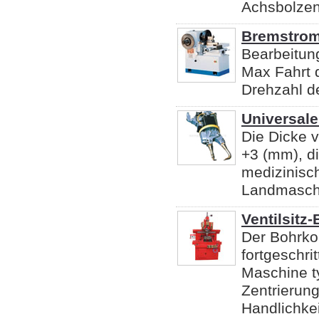
Achsbolzen 
Bremstrom
Bearbeitu
Max Fahrt
Drehzahl d
Universale
Die Dicke v
+3 (mm), di
medizinisc
Landmaschin
Ventilsitz
Der Bohrko
fortgeschri
Maschine ty
Zentrierung
Handlichkei