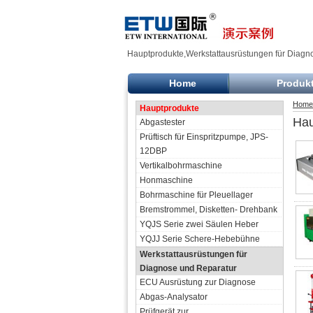
Hauptprodukte,Werkstattausrüstungen für Diagn
Home
Produk
Home
Hauptprodukte
Hau
Abgastester
Prüftisch für Einspritzpumpe, JPS-
12DBP
Vertikalbohrmaschine
Honmaschine
Bohrmaschine für Pleuellager
Bremstrommel, Disketten- Drehbank
YQJS Serie zwei Säulen Heber
YQJJ Serie Schere-Hebebühne
Werkstattausrüstungen für
Diagnose und Reparatur
ECU Ausrüstung zur Diagnose
Abgas-Analysator
Prüfgerät zur