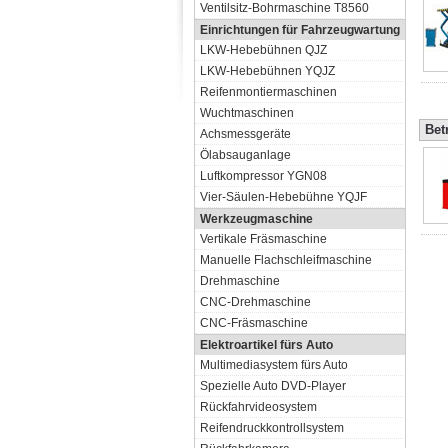
Ventilsitz-Bohrmaschine T8560
Einrichtungen für Fahrzeugwartung
LKW-Hebebühnen QJZ
LKW-Hebebühnen YQJZ
Reifenmontiermaschinen
Wuchtmaschinen
Bet
Achsmessgeräte
Ölabsauganlage
Luftkompressor YGN08
Vier-Säulen-Hebebühne YQJF
Werkzeugmaschine
Vertikale Fräsmaschine
Manuelle Flachschleifmaschine
Drehmaschine
CNC-Drehmaschine
CNC-Fräsmaschine
Elektroartikel fürs Auto
Multimediasystem fürs Auto
Spezielle Auto DVD-Player
Rückfahrvideosystem
Reifendruckkontrollsystem