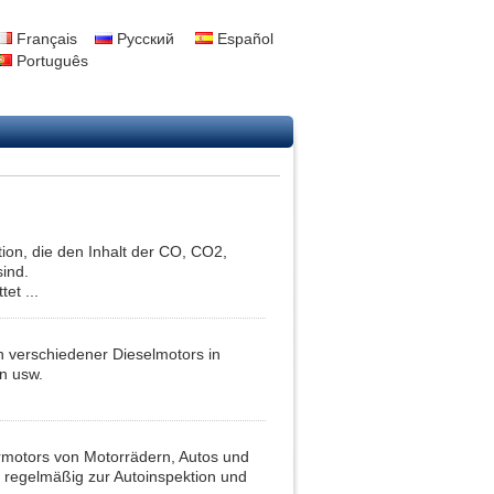
Français
Русский
Español
Português
tion, die den Inhalt der CO, CO2,
ind.
et ...
n verschiedener Dieselmotors in
n usw.
ermotors von Motorrädern, Autos und
d regelmäßig zur Autoinspektion und