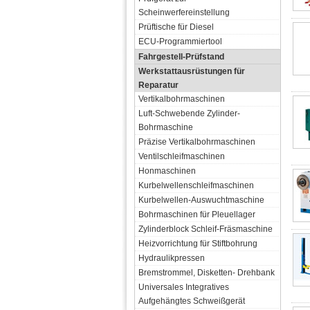
Scheinwerfereinstellung
Prüftische für Diesel
ECU-Programmiertool
Fahrgestell-Prüfstand
Werkstattausrüstungen für
Reparatur
Vertikalbohrmaschinen
Luft-Schwebende Zylinder-
Bohrmaschine
Präzise Vertikalbohrmaschinen
Ventilschleifmaschinen
Honmaschinen
Kurbelwellenschleifmaschinen
Kurbelwellen-Auswuchtmaschine
Bohrmaschinen für Pleuellager
Zylinderblock Schleif-Fräsmaschine
Heizvorrichtung für Stiftbohrung
Hydraulikpressen
Bremstrommel, Disketten- Drehbank
Universales Integratives
Aufgehängtes Schweißgerät