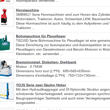
Autoreparatur verwendet ...
Honmaschine
3MB9817 Serie Honmaschinen sind zum Honen des Zylinde
Motorrädern, Traktoren, Autos, Schwerlast-LKW, Baumaschin
Diese Honmaschine ist auch häufig zu dem Aufpolieren und
Traktoren ...
Bohrmaschine für Pleuellager
T8210D Serie Bohrmaschine für Pleuellager ist eine gemeine
Diese Einrichtung zur Autoreparatur und Autoinspektion ist v
Pleuellagers von Dieselmotoren und Benzin-Motoren in Mot
Kleinlastern, etc. verwendet ...
Bremstrommel, Disketten- Drehbank
Moteur : 0.75KW
Dimensions hors tout (L*l*H) : 695×565×635mm
Dimensions d'emballage (L*l*H) : 750×710×730mm ...
YQJS Serie zwei Säulen Heber
Mit dem Hydraulikaggregat und Öl Nylonrolle Struktur angen
schützende Sicherheitsgestell, einem gezwungenen synchron
Baugruppenträger Stahlseils und auch einer Verriegelungsein
ausgestattet ...