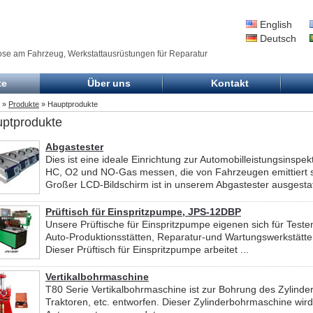
English
Deutsch
ose am Fahrzeug, Werkstattausrüstungen für Reparatur
te
Über uns
Kontakt
»
Produkte
» Hauptprodukte
ptprodukte
Abgastester
Dies ist eine ideale Einrichtung zur Automobilleistungsinspek
HC, O2 und NO-Gas messen, die von Fahrzeugen emittiert s
Großer LCD-Bildschirm ist in unserem Abgastester ausgestatt
Prüftisch für Einspritzpumpe, JPS-12DBP
Unsere Prüftische für Einspritzpumpe eigenen sich für Teste
Auto-Produktionsstätten, Reparatur-und Wartungswerkstätte
Dieser Prüftisch für Einspritzpumpe arbeitet ...
Vertikalbohrmaschine
T80 Serie Vertikalbohrmaschine ist zur Bohrung des Zylind
Traktoren, etc. entworfen. Dieser Zylinderbohrmaschine wir