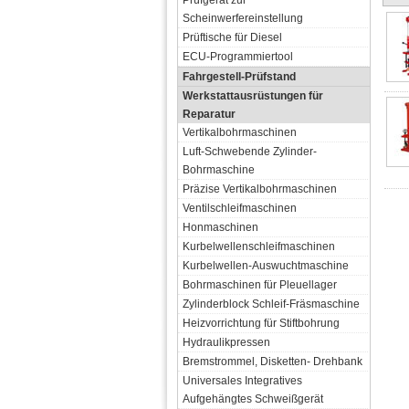
Prüfgerät zur
Scheinwerfereinstellung
Prüftische für Diesel
ECU-Programmiertool
Fahrgestell-Prüfstand
Werkstattausrüstungen für
Reparatur
Vertikalbohrmaschinen
Luft-Schwebende Zylinder-
Bohrmaschine
Präzise Vertikalbohrmaschinen
Ventilschleifmaschinen
Honmaschinen
Kurbelwellenschleifmaschinen
Kurbelwellen-Auswuchtmaschine
Bohrmaschinen für Pleuellager
Zylinderblock Schleif-Fräsmaschine
Heizvorrichtung für Stiftbohrung
Hydraulikpressen
Bremstrommel, Disketten- Drehbank
Universales Integratives
Aufgehängtes Schweißgerät