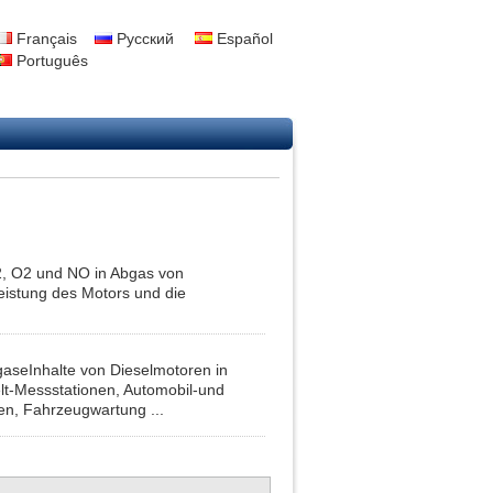
Français
Русский
Español
Português
O2, O2 und NO in Abgas von
eistung des Motors und die
aseInhalte von Dieselmotoren in
lt-Messstationen, Automobil-und
en, Fahrzeugwartung ...