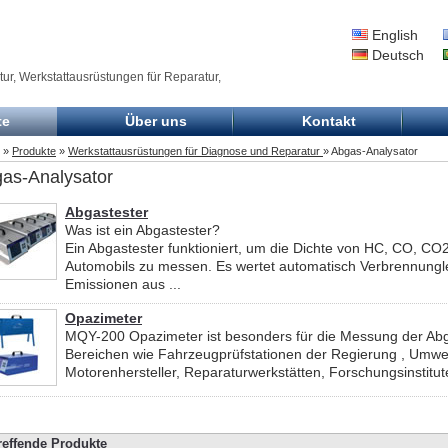
English
Deutsch
ur, Werkstattausrüstungen für Reparatur,
te
Über uns
Kontakt
»
Produkte
»
Werkstattausrüstungen für Diagnose und Reparatur
» Abgas-Analysator
as-Analysator
Abgastester
Was ist ein Abgastester?
Ein Abgastester funktioniert, um die Dichte von HC, CO, C
Automobils zu messen. Es wertet automatisch Verbrennungl
Emissionen aus ...
Opazimeter
MQY-200 Opazimeter ist besonders für die Messung der Abg
Bereichen wie Fahrzeugprüfstationen der Regierung , Umwe
Motorenhersteller, Reparaturwerkstätten, Forschungsinstitut
reffende Produkte