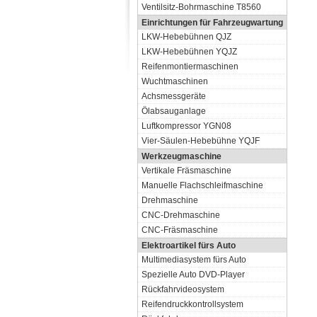
Ventilsitz-Bohrmaschine T8560
Einrichtungen für Fahrzeugwartung
LKW-Hebebühnen QJZ
LKW-Hebebühnen YQJZ
Reifenmontiermaschinen
Wuchtmaschinen
Achsmessgeräte
Ölabsauganlage
Luftkompressor YGN08
Vier-Säulen-Hebebühne YQJF
Werkzeugmaschine
Vertikale Fräsmaschine
Manuelle Flachschleifmaschine
Drehmaschine
CNC-Drehmaschine
CNC-Fräsmaschine
Elektroartikel fürs Auto
Multimediasystem fürs Auto
Spezielle Auto DVD-Player
Rückfahrvideosystem
Reifendruckkontrollsystem