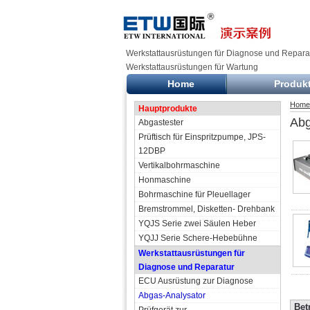
Werkstattausrüstungen für Diagnose und Reparat
Werkstattausrüstungen für Wartung
Home
Produk
Home
Hauptprodukte
Abg
Abgastester
Prüftisch für Einspritzpumpe, JPS-
12DBP
Vertikalbohrmaschine
Honmaschine
Bohrmaschine für Pleuellager
Bremstrommel, Disketten- Drehbank
YQJS Serie zwei Säulen Heber
YQJJ Serie Schere-Hebebühne
Werkstattausrüstungen für
Diagnose und Reparatur
ECU Ausrüstung zur Diagnose
Abgas-Analysator
Bet