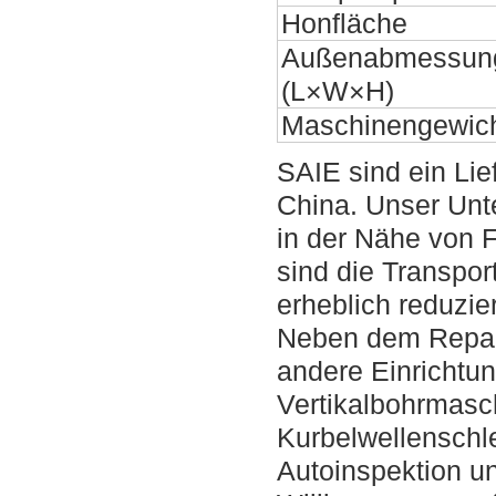
Honfläche
Außenabmessun
(L×W×H)
Maschinengewic
SAIE sind ein Li
China. Unser Unt
in der Nähe von 
sind die Transpor
erheblich reduzier
Neben dem Reparat
andere Einrichtun
Vertikalbohrmasc
Kurbelwellenschle
Autoinspektion un