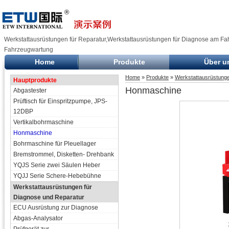
Werkstattausrüstungen für Reparatur,Werkstattausrüstungen für Diagnose am Fah
Fahrzeugwartung
Home
Produkte
Über u
Home
»
Produkte
»
Werkstattausrüstunge
Hauptprodukte
Honmaschine
Abgastester
Prüftisch für Einspritzpumpe, JPS-
12DBP
Vertikalbohrmaschine
Honmaschine
Bohrmaschine für Pleuellager
Bremstrommel, Disketten- Drehbank
YQJS Serie zwei Säulen Heber
YQJJ Serie Schere-Hebebühne
Werkstattausrüstungen für
Diagnose und Reparatur
ECU Ausrüstung zur Diagnose
Abgas-Analysator