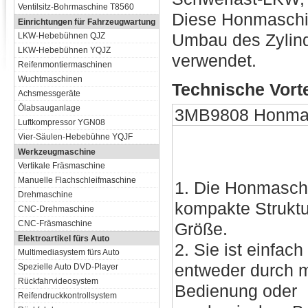
Ventilsitz-Bohrmaschine T8560
Diese Honmaschin
Einrichtungen für Fahrzeugwartung
Umbau des Zylind
LKW-Hebebühnen QJZ
LKW-Hebebühnen YQJZ
verwendet.
Reifenmontiermaschinen
Wuchtmaschinen
Technische Vorte
Achsmessgeräte
Ölabsauganlage
3MB9808 Honma
Luftkompressor YGN08
Vier-Säulen-Hebebühne YQJF
Werkzeugmaschine
Vertikale Fräsmaschine
Manuelle Flachschleifmaschine
1. Die Honmasch
Drehmaschine
kompakte Struktu
CNC-Drehmaschine
CNC-Fräsmaschine
Größe.
Elektroartikel fürs Auto
2. Sie ist einfac
Multimediasystem fürs Auto
entweder durch 
Spezielle Auto DVD-Player
Rückfahrvideosystem
Bedienung oder
Reifendruckkontrollsystem