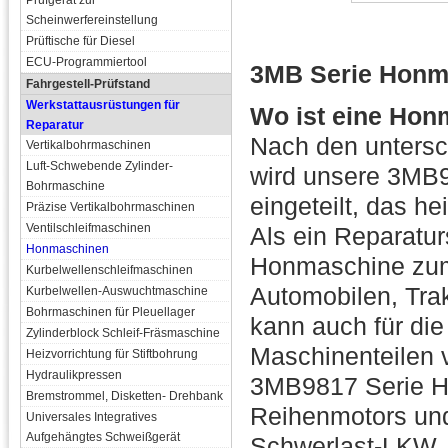
Prüfgerät zur
Scheinwerfereinstellung
Prüftische für Diesel
ECU-Programmiertool
3MB Serie Honm
Fahrgestell-Prüfstand
Werkstattausrüstungen für
Wo ist eine Hon
Reparatur
Nach den untersc
Vertikalbohrmaschinen
Luft-Schwebende Zylinder-
wird unsere 3MB9
Bohrmaschine
eingeteilt, das 
Präzise Vertikalbohrmaschinen
Ventilschleifmaschinen
Als ein Reparatu
Honmaschinen
Honmaschine zum
Kurbelwellenschleifmaschinen
Automobilen, Tra
Kurbelwellen-Auswuchtmaschine
Bohrmaschinen für Pleuellager
kann auch für di
Zylinderblock Schleif-Fräsmaschine
Maschinenteilen 
Heizvorrichtung für Stiftbohrung
Hydraulikpressen
3MB9817 Serie H
Bremstrommel, Disketten- Drehbank
Reihenmotors und
Universales Integratives
Aufgehängtes Schweißgerät
Schwerlast-LKW, 