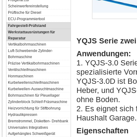
Prüfgerät zur
Scheinwerfereinstellung
Prüftische für Diesel
ECU-Programmiertool
Fahrgestell-Prüfstand
Werkstattausrüstungen für
Reparatur
YQJS Serie zwei
Vertikalbohrmaschinen
Luft-Schwebende Zylinder-
Anwendungen:
Bohrmaschine
1. YQJS-3.0 Serie
Präzise Vertikalbohrmaschinen
Ventilschleifmaschinen
spezialisierte Vo
Honmaschinen
YQJS-3.0D ist Bo
Kurbelwellenschleifmaschinen
Heber, und YQJS-
Kurbelwellen-Auswuchtmaschine
Bohrmaschinen für Pleuellager
ohne Boden.
Zylinderblock Schleif-Fräsmaschine
2. Es eignet sich
Heizvorrichtung für Stiftbohrung
Hydraulikpressen
Haushalt Garage.
Bremstrommel, Disketten- Drehbank
Universales Integratives
Eigenschaften
Aufgehängtes Schweißgerät