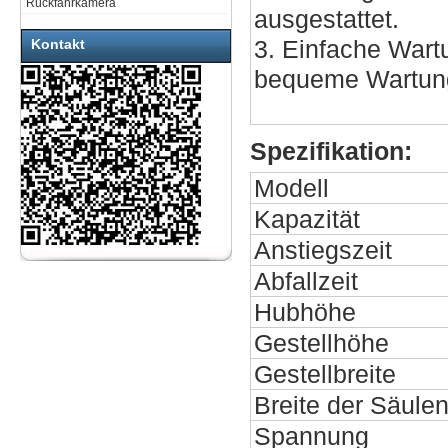
Rückfahrkamera
ausgestattet.
3. Einfache Wart
Kontakt
bequeme Wartun
Spezifikation:
Modell
Kapazität
Anstiegszeit
Abfallzeit
Hubhöhe
Gestellhöhe
Gestellbreite
Breite der Säule
Spannung