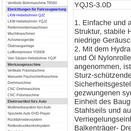
YQJS-3.0D
Ventilsitz-Bohrmaschine T8560
Einrichtungen für Fahrzeugwartung
LKW-Hebebühnen QJZ
1. Einfache und
LKW-Hebebühnen YQJZ
Reifenmontiermaschinen
Struktur, stabile
Wuchtmaschinen
niedrige Geräus
Achsmessgeräte
Ölabsauganlage
2. Mit dem Hydra
Luftkompressor YGN08
und Öl Nylonrolle
Vier-Säulen-Hebebühne YQJF
angenommen, ist 
Werkzeugmaschine
Vertikale Fräsmaschine
Sturz-schützend
Manuelle Flachschleifmaschine
Sicherheitsgestel
Drehmaschine
CNC-Drehmaschine
gezwungenen syn
CNC-Fräsmaschine
Einheit des Baug
Elektroartikel fürs Auto
Multimediasystem fürs Auto
Stahlseils und au
Spezielle Auto DVD-Player
Verriegelungseinh
Rückfahrvideosystem
Reifendruckkontrollsystem
Balkenträger- Dr