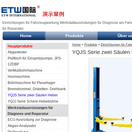
Einrichtungen für Fahrzeugwartung,Werkstattausrüstungen für Diagnose am Fah
für Reparatur
Home
Produkte
Über u
Home
»
Produkte
»
Einrichtungen für Fa
Hauptprodukte
YQJS Serie zwei Säulen
Abgastester
Prüftisch für Einspritzpumpe, JPS-
12DBP
Vertikalbohrmaschine
Honmaschine
Bohrmaschine für Pleuellager
Bremstrommel, Disketten- Drehbank
YQJS Serie zwei Säulen Heber
YQJJ Serie Schere-Hebebühne
Werkstattausrüstungen für
Diagnose und Reparatur
ECU Ausrüstung zur Diagnose
Abgas-Analysator