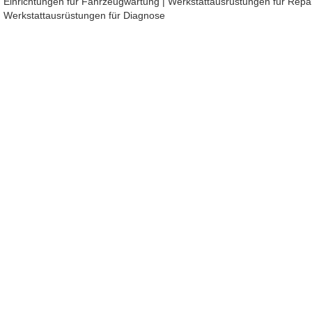
Einrichtungen für Fahrzeugwartung
|
Werkstattausrüstungen für Repa
Werkstattausrüstungen für Diagnose