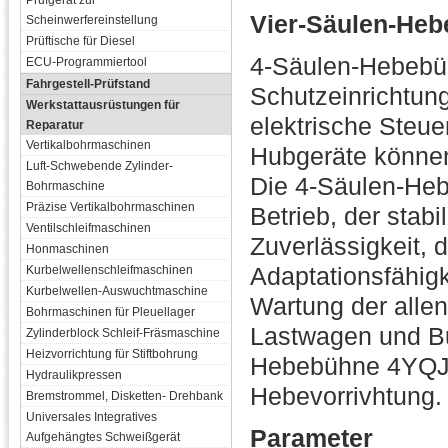
Prüfgerät zur
Vier-Säulen-He
Scheinwerfereinstellung
Prüftische für Diesel
4-Säulen-Hebebüh
ECU-Programmiertool
Fahrgestell-Prüfstand
Schutzeinrichtung
Werkstattausrüstungen für
elektrische Steu
Reparatur
Vertikalbohrmaschinen
Hubgeräte können
Luft-Schwebende Zylinder-
Die 4-Säulen-Heb
Bohrmaschine
Präzise Vertikalbohrmaschinen
Betrieb, der stab
Ventilschleifmaschinen
Zuverlässigkeit, 
Honmaschinen
Adaptationsfähigke
Kurbelwellenschleifmaschinen
Kurbelwellen-Auswuchtmaschine
Wartung der allen
Bohrmaschinen für Pleuellager
Lastwagen und Bu
Zylinderblock Schleif-Fräsmaschine
Heizvorrichtung für Stiftbohrung
Hebebühne 4YQJ-B
Hydraulikpressen
Hebevorrivhtung.
Bremstrommel, Disketten- Drehbank
Universales Integratives
Parameter
Aufgehängtes Schweißgerät