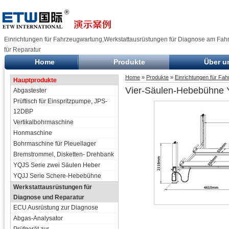
Einrichtungen für Fahrzeugwartung,Werkstattausrüstungen für Diagnose am Fah
für Reparatur
Home
Produkte
Über u
Home
»
Produkte
»
Einrichtungen für Fa
Hauptprodukte
Vier-Säulen-Hebebühne
Abgastester
Prüftisch für Einspritzpumpe, JPS-
12DBP
Vertikalbohrmaschine
Honmaschine
Bohrmaschine für Pleuellager
Bremstrommel, Disketten- Drehbank
YQJS Serie zwei Säulen Heber
YQJJ Serie Schere-Hebebühne
Werkstattausrüstungen für
Diagnose und Reparatur
ECU Ausrüstung zur Diagnose
Abgas-Analysator