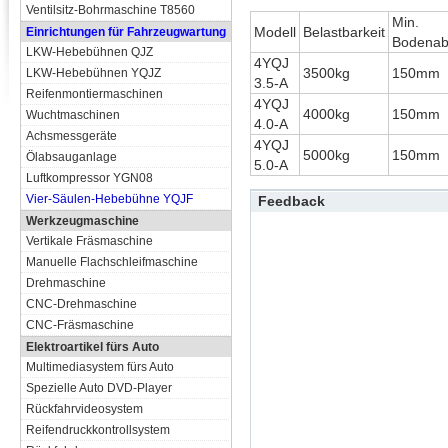
Ventilsitz-Bohrmaschine T8560
Min.
Modell
Belastbarkeit
Einrichtungen für Fahrzeugwartung
Bodenab
LKW-Hebebühnen QJZ
4YQJ
3500kg
150mm
LKW-Hebebühnen YQJZ
3.5-A
Reifenmontiermaschinen
4YQJ
4000kg
150mm
Wuchtmaschinen
4.0-A
Achsmessgeräte
4YQJ
5000kg
150mm
Ölabsauganlage
5.0-A
Luftkompressor YGN08
Vier-Säulen-Hebebühne YQJF
Feedback
Werkzeugmaschine
Vertikale Fräsmaschine
Manuelle Flachschleifmaschine
Drehmaschine
CNC-Drehmaschine
CNC-Fräsmaschine
Elektroartikel fürs Auto
Multimediasystem fürs Auto
Spezielle Auto DVD-Player
Rückfahrvideosystem
Reifendruckkontrollsystem