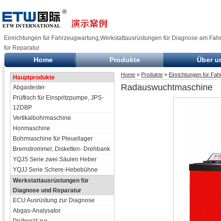
Einrichtungen für Fahrzeugwartung,Werkstattausrüstungen für Diagnose am Fah
für Reparatur
Home
Produkte
Über u
Home
»
Produkte
»
Einrichtungen für Fa
Hauptprodukte
Radauswuchtmaschine
Abgastester
Prüftisch für Einspritzpumpe, JPS-
12DBP
Vertikalbohrmaschine
Honmaschine
Bohrmaschine für Pleuellager
Bremstrommel, Disketten- Drehbank
YQJS Serie zwei Säulen Heber
YQJJ Serie Schere-Hebebühne
Werkstattausrüstungen für
Diagnose und Reparatur
ECU Ausrüstung zur Diagnose
Abgas-Analysator