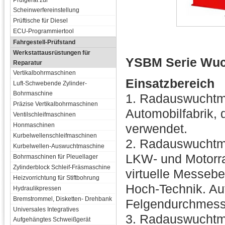
Prüfgerät zur
Scheinwerfereinstellung
Prüftische für Diesel
ECU-Programmiertool
Fahrgestell-Prüfstand
Werkstattausrüstungen für
YSBM Serie Wu
Reparatur
Vertikalbohrmaschinen
Einsatzbereich
Luft-Schwebende Zylinder-
Bohrmaschine
1. Radauswuchtma
Präzise Vertikalbohrmaschinen
Automobilfabrik, 
Ventilschleifmaschinen
Honmaschinen
verwendet.
Kurbelwellenschleifmaschinen
2. Radauswuchtma
Kurbelwellen-Auswuchtmaschine
LKW- und Motorra
Bohrmaschinen für Pleuellager
Zylinderblock Schleif-Fräsmaschine
virtuelle Messeb
Heizvorrichtung für Stiftbohrung
Hoch-Technik. A
Hydraulikpressen
Bremstrommel, Disketten- Drehbank
Felgendurchmesse
Universales Integratives
3. Radauswuchtma
Aufgehängtes Schweißgerät