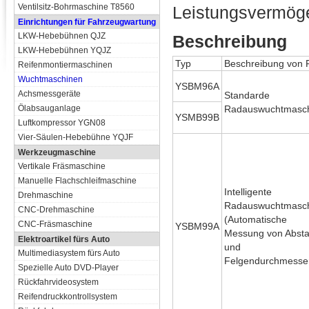
Ventilsitz-Bohrmaschine T8560
Leistungsvermöge
Einrichtungen für Fahrzeugwartung
LKW-Hebebühnen QJZ
Beschreibung
LKW-Hebebühnen YQJZ
Typ
Beschreibung von
Reifenmontiermaschinen
Wuchtmaschinen
YSBM96A
Achsmessgeräte
Standarde
Ölabsauganlage
Radauswuchtmasc
YSMB99B
Luftkompressor YGN08
Vier-Säulen-Hebebühne YQJF
Werkzeugmaschine
Vertikale Fräsmaschine
Manuelle Flachschleifmaschine
Intelligente
Drehmaschine
Radauswuchtmasc
CNC-Drehmaschine
(Automatische
CNC-Fräsmaschine
YSBM99A
Messung von Abst
Elektroartikel fürs Auto
und
Multimediasystem fürs Auto
Felgendurchmesse
Spezielle Auto DVD-Player
Rückfahrvideosystem
Reifendruckkontrollsystem