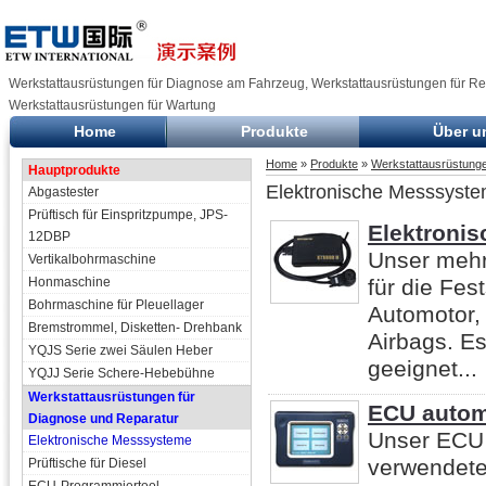
Werkstattausrüstungen für Diagnose am Fahrzeug, Werkstattausrüstungen für Re
Werkstattausrüstungen für Wartung
Home
Produkte
Über u
Home
»
Produkte
»
Werkstattausrüstunge
Hauptprodukte
Elektronische Messsyst
Abgastester
Prüftisch für Einspritzpumpe, JPS-
Elektronis
12DBP
Unser mehrs
Vertikalbohrmaschine
Honmaschine
für die Fe
Bohrmaschine für Pleuellager
Automotor,
Bremstrommel, Disketten- Drehbank
Airbags. Es
YQJS Serie zwei Säulen Heber
geeignet...
YQJJ Serie Schere-Hebebühne
Werkstattausrüstungen für
ECU autom
Diagnose und Reparatur
Unser ECU 
Elektronische Messsysteme
verwendete
Prüftische für Diesel