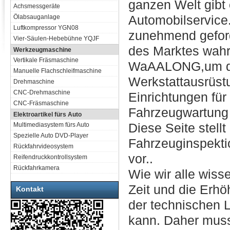
ganzen Welt gibt
Achsmessgeräte
Automobilservice
Ölabsauganlage
Luftkompressor YGN08
zunehmend geford
Vier-Säulen-Hebebühne YQJF
des Marktes wah
Werkzeugmaschine
Vertikale Fräsmaschine
WaAALONG,um den
Manuelle Flachschleifmaschine
Werkstattausrüst
Drehmaschine
CNC-Drehmaschine
Einrichtungen für
CNC-Fräsmaschine
Fahrzeugwartung 
Elektroartikel fürs Auto
Diese Seite stellt
Multimediasystem fürs Auto
Spezielle Auto DVD-Player
Fahrzeuginspektio
Rückfahrvideosystem
vor..
Reifendruckkontrollsystem
Rückfahrkamera
Wie wir alle wis
Zeit und die Erh
Kontakt
der technischen L
kann. Daher muss 