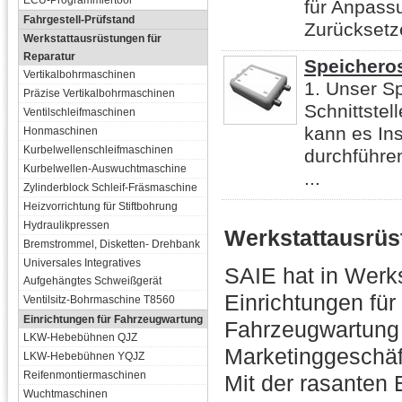
ECU-Programmiertool
für Anpass
Fahrgestell-Prüfstand
Zurücksetze
Werkstattausrüstungen für
Reparatur
Speicheros
Vertikalbohrmaschinen
1. Unser Sp
Präzise Vertikalbohrmaschinen
Schnittste
Ventilschleifmaschinen
kann es In
Honmaschinen
Kurbelwellenschleifmaschinen
durchführe
Kurbelwellen-Auswuchtmaschine
...
Zylinderblock Schleif-Fräsmaschine
Heizvorrichtung für Stiftbohrung
Hydraulikpressen
Werkstattausrüs
Bremstrommel, Disketten- Drehbank
Universales Integratives
SAIE hat in Werk
Aufgehängtes Schweißgerät
Einrichtungen für
Ventilsitz-Bohrmaschine T8560
Einrichtungen für Fahrzeugwartung
Fahrzeugwartung s
LKW-Hebebühnen QJZ
Marketinggeschäft
LKW-Hebebühnen YQJZ
Reifenmontiermaschinen
Mit der rasanten 
Wuchtmaschinen