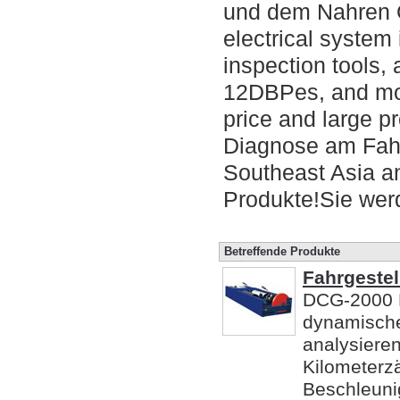
und dem Nahren O
electrical system
inspection tools,
12DBPes, and mor
price and large p
Diagnose am Fahr
Southeast Asia an
Produkte!Sie werd
Betreffende Produkte
Fahrgestel
DCG-2000 F
dynamisch
analysiere
Kilometerzä
Beschleuni